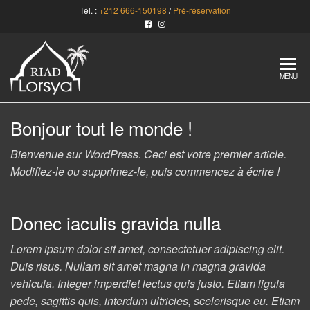
Skip
Tél. :
+212 666-150198
/
Pré-réservation
to
the
content
Lorsya
Riad
MENU
convivial à
Marrakech
– Maroc
Bonjour tout le monde !
Bienvenue sur WordPress. Ceci est votre premier article.
Modifiez-le ou supprimez-le, puis commencez à écrire !
Donec iaculis gravida nulla
Lorem ipsum dolor sit amet, consectetuer adipiscing elit.
Duis risus. Nullam sit amet magna in magna gravida
vehicula. Integer imperdiet lectus quis justo. Etiam ligula
pede, sagittis quis, interdum ultricies, scelerisque eu. Etiam