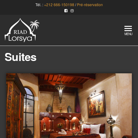
Tél. :
+212 666-150198
/
Pré-réservation
Lorsya
Riad
MENU
convivial à
Marrakech
Suites
– Maroc